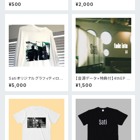
¥500
¥2,000
Satiオリジナルグラフィティロン
【音源データ+特典付】4thEP [f
ティー
ade into]
¥5,000
¥1,500