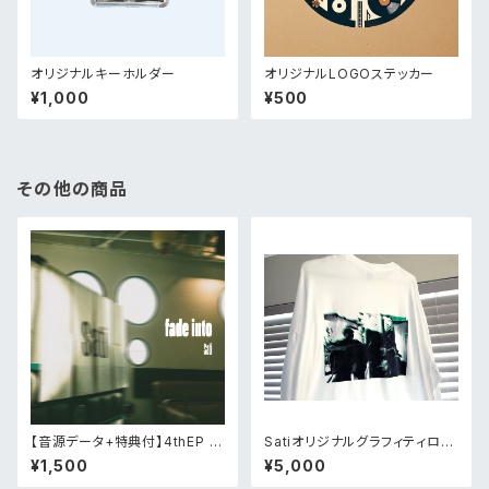
オリジナルキーホルダー
オリジナルLOGOステッカー
¥1,000
¥500
その他の商品
【音源データ+特典付】4thEP [f
Satiオリジナルグラフィティロン
ade into]
ティー
¥1,500
¥5,000