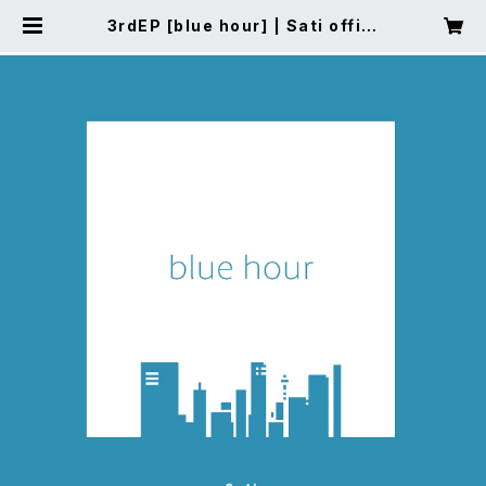
3rdEP [blue hour] | Sati offici
al ec