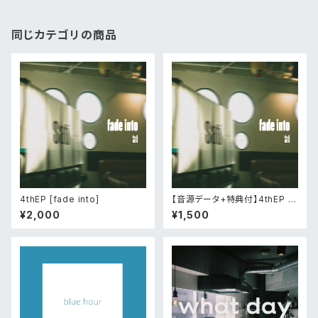
同じカテゴリの商品
4thEP [fade into]
【音源データ+特典付】4thEP [f
ade into]
¥2,000
¥1,500